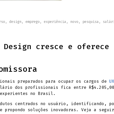
rso
,
design
,
emprego
,
experiência
,
novo
,
pesquisa
,
salár
 Design cresce e oferece 
omissora
sionais preparados para ocupar os cargos de
U
lário dos profissionais fica entre R$4.205,0
experientes no Brasil.
dutos centrados no usuário, identificando, po
e propondo soluções inovadoras. Veja a segui