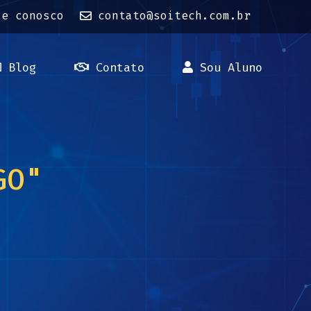
le conosco
contato@soitech.com.br
Blog
Contato
Sou Aluno
GO"