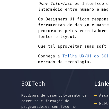
User Interface
ou Interface d
intermédio entre humano e máq
Os Designers UI ficam respons
ferramentas de design e mante
procurados pelos recrutadores
fontes e layout.
Que tal aproveitar suas soft 
Conheça a
Trilha UX/UI do SOI
mercado de tecnologia.
SOITech
Link
Programa de desenvolvimento de
Área
carreira e formação de
ELFU
programadores com foco no