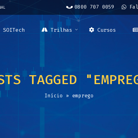
0800 707 0059
Fa
NAL
SOITech
Trilhas
Cursos
STS TAGGED "EMPRE
Início
»
emprego