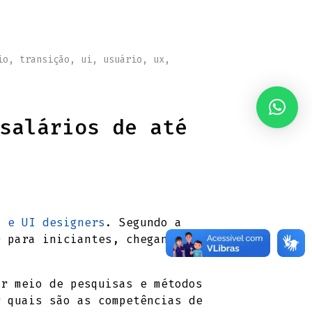
io
,
transição
,
ui
,
usuário
,
ux
,
salários de até
X e UI designers
. Segundo a
0 para iniciantes, chegando
r meio de pesquisas e métodos
r quais são as competências de