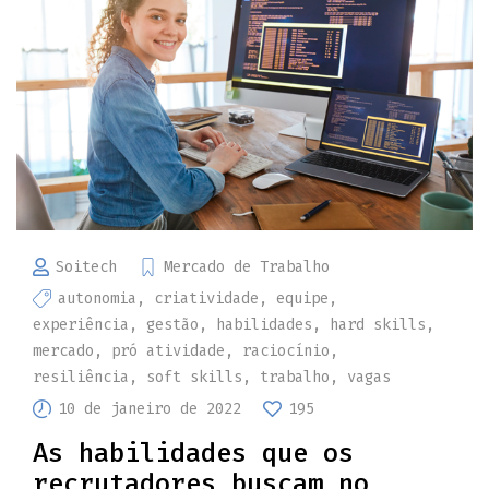
Soitech
Mercado de Trabalho
autonomia
,
criatividade
,
equipe
,
experiência
,
gestão
,
habilidades
,
hard skills
,
mercado
,
pró atividade
,
raciocínio
,
resiliência
,
soft skills
,
trabalho
,
vagas
10 de janeiro de 2022
195
As habilidades que os
recrutadores buscam no