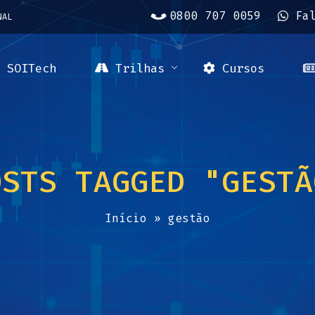
0800 707 0059
Fa
NAL
SOITech
Trilhas
Cursos
OSTS TAGGED "GESTÃ
Início
»
gestão