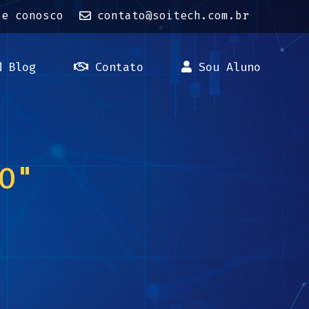
le conosco
contato@soitech.com.br
Blog
Contato
Sou Aluno
O"